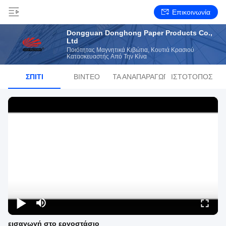
Επικοινωνία
Dongguan Donghong Paper Products Co.,
Ltd
Ποιότητας Μαγνητικά Κιβώτια, Κουτιά Κρασιού
Κατασκευαστής Από Την Κίνα
ΣΠΊΤΙ
ΒΊΝΤΕΟ
ΛΊΣΤΑ ΑΝΑΠΑΡΑΓΩΓΉΣ
ΙΣΤΌΤΟΠΟΣ
εισαγωγή στο εργοστάσιο