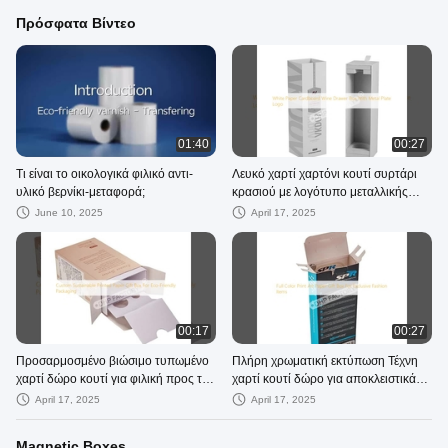
Πρόσφατα Βίντεο
01:40
00:27
Τι είναι το οικολογικά φιλικό αντι-
Λευκό χαρτί χαρτόνι κουτί συρτάρι
υλικό βερνίκι-μεταφορά;
κρασιού με λογότυπο μεταλλικής
πλάκας
June 10, 2025
April 17, 2025
00:17
00:27
Προσαρμοσμένο βιώσιμο τυπωμένο
Πλήρη χρωματική εκτύπωση Τέχνη
χαρτί δώρο κουτί για φιλική προς το
χαρτί κουτί δώρο για αποκλειστικά
περιβάλλον συσκευασία
είδη μόδας
April 17, 2025
April 17, 2025
Magnetic Boxes