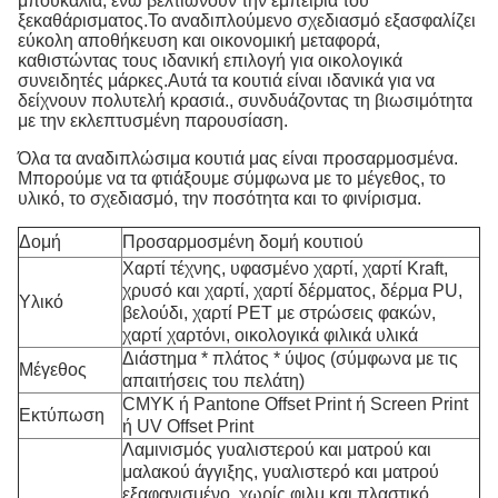
μπουκάλια, ενώ βελτιώνουν την εμπειρία του
ξεκαθάρισματος.Το αναδιπλούμενο σχεδιασμό εξασφαλίζει
εύκολη αποθήκευση και οικονομική μεταφορά,
καθιστώντας τους ιδανική επιλογή για οικολογικά
συνειδητές μάρκες.Αυτά τα κουτιά είναι ιδανικά για να
δείχνουν πολυτελή κρασιά., συνδυάζοντας τη βιωσιμότητα
με την εκλεπτυσμένη παρουσίαση.
Όλα τα αναδιπλώσιμα κουτιά μας είναι προσαρμοσμένα.
Μπορούμε να τα φτιάξουμε σύμφωνα με το μέγεθος, το
υλικό, το σχεδιασμό, την ποσότητα και το φινίρισμα.
Δομή
Προσαρμοσμένη δομή κουτιού
Χαρτί τέχνης, υφασμένο χαρτί, χαρτί Kraft,
χρυσό και χαρτί, χαρτί δέρματος, δέρμα PU,
Υλικό
βελούδι, χαρτί PET με στρώσεις φακών,
χαρτί χαρτόνι, οικολογικά φιλικά υλικά
Διάστημα * πλάτος * ύψος (σύμφωνα με τις
Μέγεθος
απαιτήσεις του πελάτη)
CMYK ή Pantone Offset Print ή Screen Print
Εκτύπωση
ή UV Offset Print
Λαμινισμός γυαλιστερού και ματρού και
μαλακού άγγιξης, γυαλιστερό και ματρού
εξαφανισμένο, χωρίς φιλμ και πλαστικό,