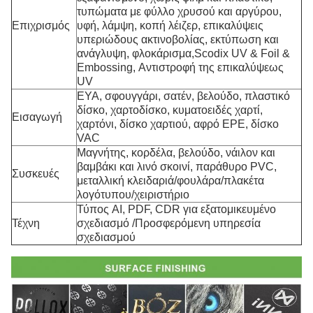
τυπώματα με φύλλο χρυσού και αργύρου,
Επιχρισμός
υφή, λάμψη, κοπή λέιζερ, επικαλύψεις
υπεριώδους ακτινοβολίας, εκτύπωση και
ανάγλυψη, φλοκάρισμα,Scodix UV & Foil &
Embossing, Αντιστροφή της επικαλύψεως
UV
ΕΥΑ, σφουγγάρι, σατέν, βελούδο, πλαστικό
δίσκο, χαρτοδίσκο, κυματοειδές χαρτί,
Εισαγωγή
χαρτόνι, δίσκο χαρτιού, αφρό EPE, δίσκο
VAC
Μαγνήτης, κορδέλα, βελούδο, νάιλον και
βαμβάκι και λινό σκοινί, παράθυρο PVC,
Συσκευές
μεταλλική κλειδαριά/φουλάρα/πλακέτα
λογότυπου/χειριστήριο
Τύπος AI, PDF, CDR για εξατομικευμένο
Τέχνη
σχεδιασμό /Προσφερόμενη υπηρεσία
σχεδιασμού