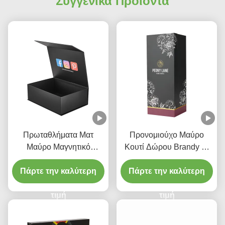
Συγγενικά Προϊόντα
Πρωταθλήματα Ματ
Προνομιούχο Μαύρο
Μαύρο Μαγνητικό
Κουτί Δώρου Brandy με
Ακατασταλμένα Κουτιά
Μαγνητικό Κλείσιμο και
Προσαρμοσμένο Κουτί
Πάρτε την καλύτερη
Δίσκο EVA με Λογότυπο
Πάρτε την καλύτερη
Συσκευών Ενδυμάτων
από Φύλλο Αλουμινίου
τιμή
τιμή