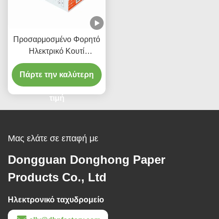
Προσαρμοσμένο Φορητό
Ηλεκτρικό Κουτί
Συσκευασίας Ηχείου με
Πάρτε την καλύτερη
Μαγνητικό Λογότυπο
Χρυσής Σφραγίδας
τιμή
Μας ελάτε σε επαφή με
Dongguan Donghong Paper
Products Co., Ltd
Ηλεκτρονικό ταχυδρομείο