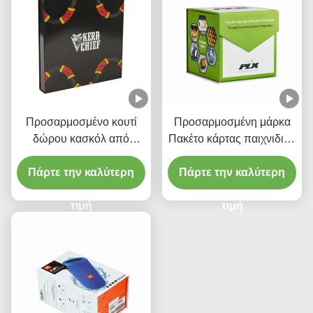
Προσαρμοσμένο κουτί
Προσαρμοσμένη μάρκα
δώρου κασκόλ από
Πακέτο κάρτας παιχνιδιού
χαρτόνι μαύρο μαγνητικό
Ακατασταλτικό Γκρι
Πάρτε την καλύτερη
κουτί με γυαλιστερή
Πάρτε την καλύτερη
Πίνακα Πράσινο
πλαστικοποίηση
Μαγνητικό Κλείσιμο UV
τιμή
Λογότυπο
τιμή