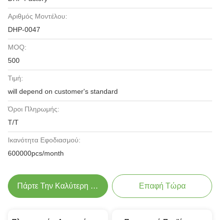
Αριθμός Μοντέλου:
DHP-0047
MOQ:
500
Τιμή:
will depend on customer's standard
Όροι Πληρωμής:
Τ/Τ
Ικανότητα Εφοδιασμού:
600000pcs/month
Πάρτε Την Καλύτερη Τιμή
Επαφή Τώρα