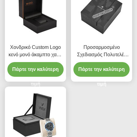
Χονδρικό Custom Logo
Προσαρμοσμένο
κενό μονό άκαμπτο χαρτί
Σχεδιασμός Πολυτελές
χαρτόνι συσκευασία
Δώρο Συσκευασία
Πάρτε την καλύτερη
δώρο πολυτελή κουτί
Άκαμπτο Χαρτόνι Χαρτί
Πάρτε την καλύτερη
ρολόι με ΕΒΑ εισαγωγή
Αποθήκευση Λουράκι
τιμή
Βιτρίνα Σκούρο Κουτί
τιμή
Ρολογιού με Μανίκι για
Έξυπνο Ρολόι