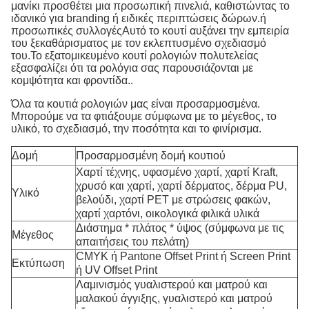
μανίκι προσθέτει μια προσωπική πινελιά, καθιστώντας το
ιδανικό για branding ή ειδικές περιπτώσεις δώρων.ή
προσωπικές συλλογέςΑυτό το κουτί αυξάνει την εμπειρία
του ξεκαθάρισματος με τον εκλεπτυσμένο σχεδιασμό
του.Το εξατομικευμένο κουτί ρολογιών πολυτελείας
εξασφαλίζει ότι τα ρολόγια σας παρουσιάζονται με
κομψότητα και φροντίδα..
Όλα τα κουτιά ρολογιών μας είναι προσαρμοσμένα.
Μπορούμε να τα φτιάξουμε σύμφωνα με το μέγεθος, το
υλικό, το σχεδιασμό, την ποσότητα και το φινίρισμα.
Δομή
Προσαρμοσμένη δομή κουτιού
Χαρτί τέχνης, υφασμένο χαρτί, χαρτί Kraft,
χρυσό και χαρτί, χαρτί δέρματος, δέρμα PU,
Υλικό
βελούδι, χαρτί PET με στρώσεις φακών,
χαρτί χαρτόνι, οικολογικά φιλικά υλικά
Διάστημα * πλάτος * ύψος (σύμφωνα με τις
Μέγεθος
απαιτήσεις του πελάτη)
CMYK ή Pantone Offset Print ή Screen Print
Εκτύπωση
ή UV Offset Print
Λαμινισμός γυαλιστερού και ματρού και
μαλακού άγγιξης, γυαλιστερό και ματρού