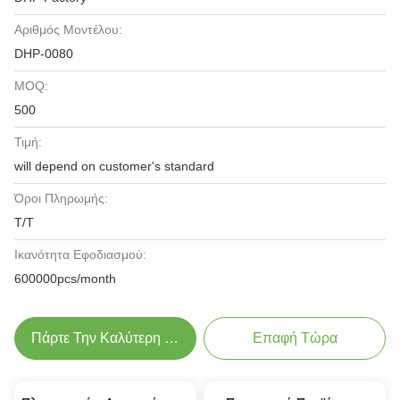
Αριθμός Μοντέλου:
DHP-0080
MOQ:
500
Τιμή:
will depend on customer's standard
Όροι Πληρωμής:
Τ/Τ
Ικανότητα Εφοδιασμού:
600000pcs/month
Πάρτε Την Καλύτερη Τιμή
Επαφή Τώρα