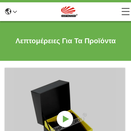
Λεπτομέρειες Για Τα Προϊόντα