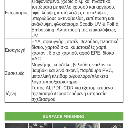
εξαφανισμένο, χωρίς φιλμ και πλαστικό,
τυπώματα με φύλλο χρυσού και αργύρου,
Επιχρισμός
υφή, λάμψη, κοπή λέιζερ, επικαλύψεις
υπεριώδους ακτινοβολίας, εκτύπωση και
ανάγλυψη, φλοκάρισμα,Scodix UV & Foil &
Embossing, Αντιστροφή της επικαλύψεως
UV
ΕΥΑ, σφουγγάρι, σατέν, βελούδο, πλαστικό
δίσκο, χαρτοδίσκο, κυματοειδές χαρτί,
Εισαγωγή
χαρτόνι, δίσκο χαρτιού, αφρό EPE, δίσκο
VAC
Μαγνήτης, κορδέλα, βελούδο, νάιλον και
βαμβάκι και λινό σκοινί, παράθυρο PVC,
Συσκευές
μεταλλική κλειδαριά/φουλάρα/πλακέτα
λογότυπου/χειριστήριο
Τύπος AI, PDF, CDR για εξατομικευμένο
Τέχνη
σχεδιασμό /Προσφερόμενη υπηρεσία
σχεδιασμού