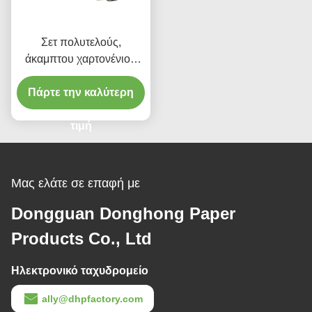
Σετ πολυτελούς,
άκαμπτου χαρτονένιου
κουτιού δώρου ρολογιού
Πάρτε την καλύτερη
με εξωτερικό και
εσωτερικό κουτί,
προσαρμοσμένο
τιμή
λογότυπο UV ή
ασημένιας εκτύπωσης
foil, προμηθευτής
Μας ελάτε σε επαφή με
εργοστασίου
Dongguan Donghong Paper
Products Co., Ltd
Ηλεκτρονικό ταχυδρομείο
ally@dhpfactory.com