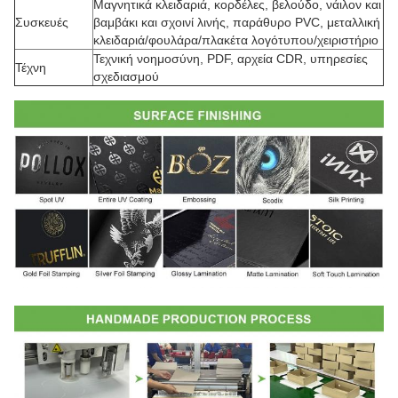
Μαγνητικά κλειδαριά, κορδέλες, βελούδο, νάιλον και
Συσκευές
βαμβάκι και σχοινί λινής, παράθυρο PVC, μεταλλική
κλειδαριά/φουλάρα/πλακέτα λογότυπου/χειριστήριο
Τεχνική νοημοσύνη, PDF, αρχεία CDR, υπηρεσίες
Τέχνη
σχεδιασμού