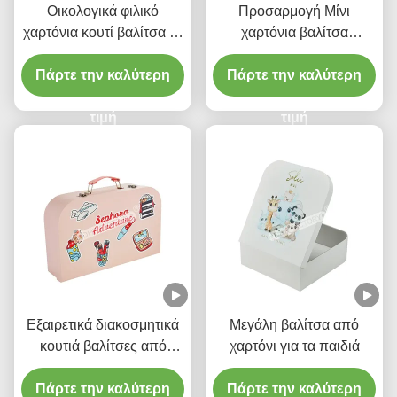
Οικολογικά φιλικό
Προσαρμογή Μίνι
χαρτόνια κουτί βαλίτσα με
χαρτόνια βαλίτσα
λαβή για τη
χαρτόνια χαρτοφύλακα
Πάρτε την καλύτερη
χριστουγεννιάτικη
Πάρτε την καλύτερη
κουτί με λαβή
συσκευασία δώρο
τιμή
τιμή
Εξαιρετικά διακοσμητικά
Μεγάλη βαλίτσα από
κουτιά βαλίτσες από
χαρτόνι για τα παιδιά
χαρτόνι με λαβή Pu για
Πάρτε την καλύτερη
δώρα και παιχνίδια
Πάρτε την καλύτερη