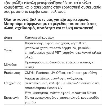
εξασφαλίζει εύκολη μεταφοράΠροσθέστε μια πινελιά
κομψότητας και διασκέδασης στην εορταστική συσκευασία
σας με αυτό το κομψό κουτί βαλίτσας.
Όλα τα κουτιά βαλίτσες μας για εξατομικευμένο.
Μπορούμε σύμφωνα με το μέγεθος του κουτιού σας,
υλικό, σχεδιασμό, ποσότητα και τελική κατασκευή.
Δομή
Κατασκευή κουτιών
Χαρτί τέχνης, υφασμένο χαρτί, χαρτί Kraft,
μεταλλικό χαρτί, πλαστό δέρμα PU, βελούδι,
Υλικό
επικαλυμμένο χαρτί PET, χαρτόνι, οικολογικά φιλικά
υλικά
Προσαρμόσιμες διαστάσεις (μήκος x πλάτος x
Μέγεθος
ύψος)
Εκτύπωση
CMYK, Pantone, UV Offset, εκτύπωση με οθόνη
Λάμψη με λέιζερ, ανάγλυφη, ανάγλυφη,
Επιχρισμός
φλεκοποιημένη, κάλυψη με υπεριώδη ακτινοβολία,
αποτελέσματα Scodix UV
ΕΥΑ, υφάσματα, ένθετα αφρού, πλαστικά δίσκια,
Εισαγωγή
δίσκια ανακυκλωμένου χαρτοπολτού, κυματοειδές
χαρτόνι