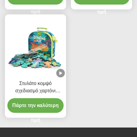
τιμή
τιμή
Στυλάτο κομψό
σχεδιασμό χαρτόνι
βαλίτσα κουτί δώρο για
Πάρτε την καλύτερη
παιχνίδι παζλ
τιμή