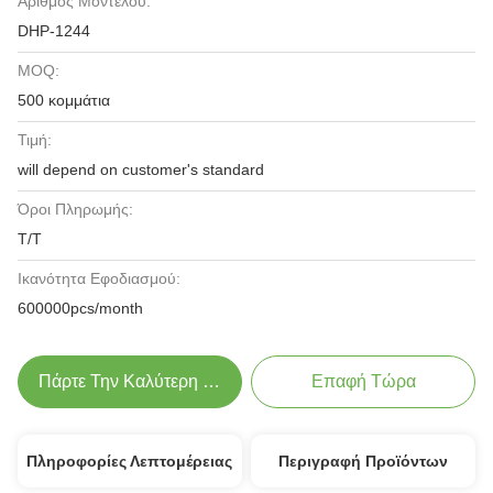
Αριθμός Μοντέλου:
DHP-1244
MOQ:
500 κομμάτια
Τιμή:
will depend on customer's standard
Όροι Πληρωμής:
Τ/Τ
Ικανότητα Εφοδιασμού:
600000pcs/month
Πάρτε Την Καλύτερη Τιμή
Επαφή Τώρα
Πληροφορίες Λεπτομέρειας
Περιγραφή Προϊόντων