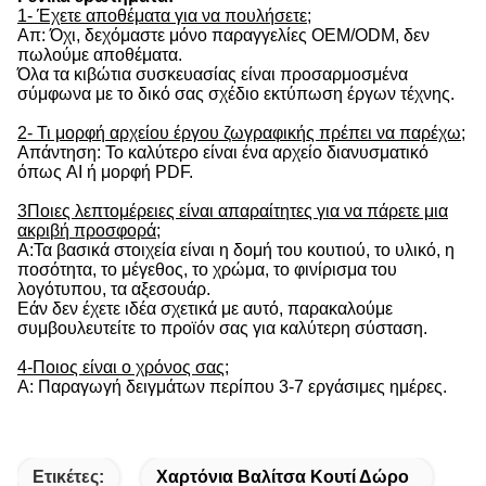
1- Έχετε αποθέματα για να πουλήσετε;
Απ: Όχι, δεχόμαστε μόνο παραγγελίες OEM/ODM, δεν
πωλούμε αποθέματα.
Όλα τα κιβώτια συσκευασίας είναι προσαρμοσμένα
σύμφωνα με το δικό σας σχέδιο εκτύπωση έργων τέχνης.
2- Τι μορφή αρχείου έργου ζωγραφικής πρέπει να παρέχω;
Απάντηση: Το καλύτερο είναι ένα αρχείο διανυσματικό
όπως AI ή μορφή PDF.
3Ποιες λεπτομέρειες είναι απαραίτητες για να πάρετε μια
ακριβή προσφορά;
Α:Τα βασικά στοιχεία είναι η δομή του κουτιού, το υλικό, η
ποσότητα, το μέγεθος, το χρώμα, το φινίρισμα του
λογότυπου, τα αξεσουάρ.
Εάν δεν έχετε ιδέα σχετικά με αυτό, παρακαλούμε
συμβουλευτείτε το προϊόν σας για καλύτερη σύσταση.
4-Ποιος είναι ο χρόνος σας;
Α: Παραγωγή δειγμάτων περίπου 3-7 εργάσιμες ημέρες.
Ετικέτες:
Χαρτόνια Βαλίτσα Κουτί Δώρο