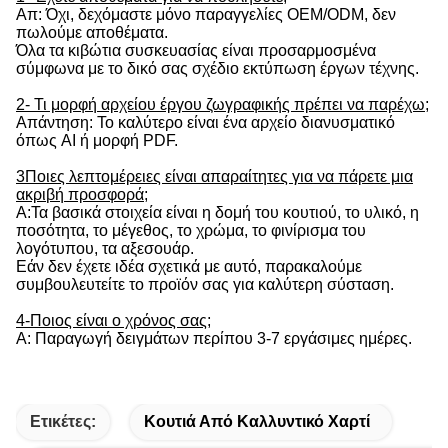
Απ: Όχι, δεχόμαστε μόνο παραγγελίες OEM/ODM, δεν
πωλούμε αποθέματα.
Όλα τα κιβώτια συσκευασίας είναι προσαρμοσμένα
σύμφωνα με το δικό σας σχέδιο εκτύπωση έργων τέχνης.
2- Τι μορφή αρχείου έργου ζωγραφικής πρέπει να παρέχω;
Απάντηση: Το καλύτερο είναι ένα αρχείο διανυσματικό
όπως AI ή μορφή PDF.
3Ποιες λεπτομέρειες είναι απαραίτητες για να πάρετε μια
ακριβή προσφορά;
Α:Τα βασικά στοιχεία είναι η δομή του κουτιού, το υλικό, η
ποσότητα, το μέγεθος, το χρώμα, το φινίρισμα του
λογότυπου, τα αξεσουάρ.
Εάν δεν έχετε ιδέα σχετικά με αυτό, παρακαλούμε
συμβουλευτείτε το προϊόν σας για καλύτερη σύσταση.
4-Ποιος είναι ο χρόνος σας;
Α: Παραγωγή δειγμάτων περίπου 3-7 εργάσιμες ημέρες.
Ετικέτες:
Κουτιά Από Καλλυντικό Χαρτί