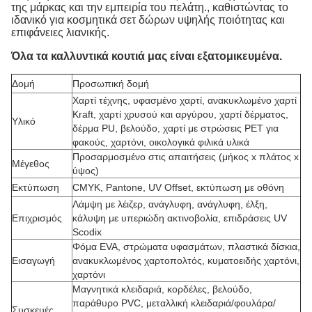
της μάρκας και την εμπειρία του πελάτη., καθιστώντας το
ιδανικό για κοσμητικά σετ δώρων υψηλής ποιότητας και
επιφάνειες λιανικής.
Όλα τα καλλυντικά κουτιά μας είναι εξατομικευμένα.
Δομή
Προσωπική δομή
Χαρτί τέχνης, υφασμένο χαρτί, ανακυκλωμένο χαρτί
Kraft, χαρτί χρυσού και αργύρου, χαρτί δέρματος,
Υλικό
δέρμα PU, βελούδο, χαρτί με στρώσεις PET για
φακούς, χαρτόνι, οικολογικά φιλικά υλικά
Προσαρμοσμένο στις απαιτήσεις (μήκος x πλάτος x
Μέγεθος
ύψος)
Εκτύπωση
CMYK, Pantone, UV Offset, εκτύπωση με οθόνη
Λάμψη με λέιζερ, ανάγλυφη, ανάγλυφη, έλξη,
Επιχρισμός
κάλυψη με υπεριώδη ακτινοβολία, επιδράσεις UV
Scodix
Φόμα EVA, στρώματα υφασμάτων, πλαστικά δίσκια,
Εισαγωγή
ανακυκλωμένος χαρτοπολτός, κυματοειδής χαρτόνι,
χαρτόνι
Μαγνητικά κλειδαριά, κορδέλες, βελούδο,
παράθυρο PVC, μεταλλική κλειδαριά/φουλάρα/
Συσκευές