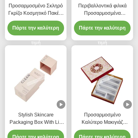
Προσαρμοσμένο Σκληρό
Περιβαλλοντικά φιλικά
Γκρίζο Κοσμητικό Πακέτο
Προσαρμοσμένα
Μπλε Σλίτερ Σύβραχο
καλλυντικά κουτιά
Κουτί Φόλιο Σφραγίδα
Πάρτε την καλύτερη
Μακιγιάζ Προστασία του
Πάρτε την καλύτερη
Ετικέτα
δέρματος PR
τιμή
Συνδρομητική
τιμή
συσκευασία
Stylish Skincare
Προσαρμοσμένο
Packaging Box With Lid
Καλύτερο Μακιγιάζ
And Base Fashionable
Κόκκινη Κορυφή Και
Πάρτε την καλύτερη
Cosmetic Gift Box
Πάρτε την καλύτερη
Βάση Εύα Εισάγετε