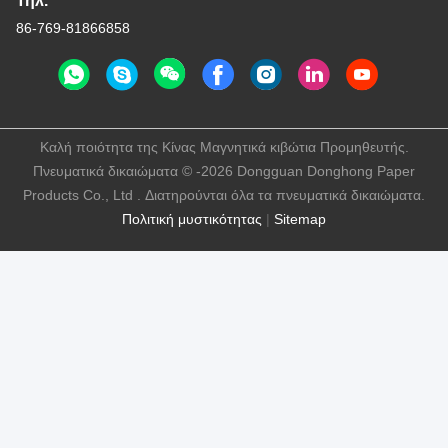
Τηλ.
86-769-81866858
Καλή ποιότητα της Κίνας Μαγνητικά κιβώτια Προμηθευτής.
Πνευματικά δικαιώματα © -2026 Dongguan Donghong Paper
Products Co., Ltd . Διατηρούνται όλα τα πνευματικά δικαιώματα.
Πολιτική μυστικότητας
|
Sitemap