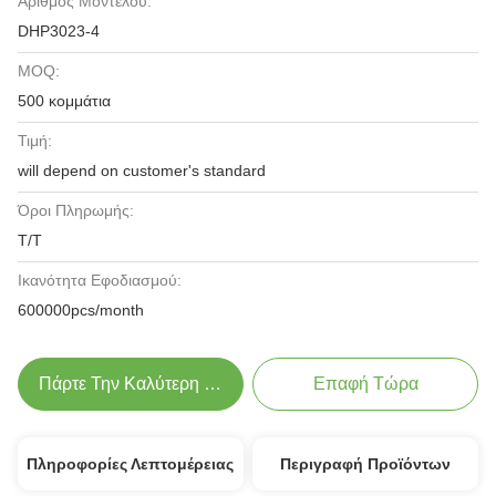
Αριθμός Μοντέλου:
DHP3023-4
MOQ:
500 κομμάτια
Τιμή:
will depend on customer's standard
Όροι Πληρωμής:
Τ/Τ
Ικανότητα Εφοδιασμού:
600000pcs/month
Πάρτε Την Καλύτερη Τιμή
Επαφή Τώρα
Πληροφορίες Λεπτομέρειας
Περιγραφή Προϊόντων