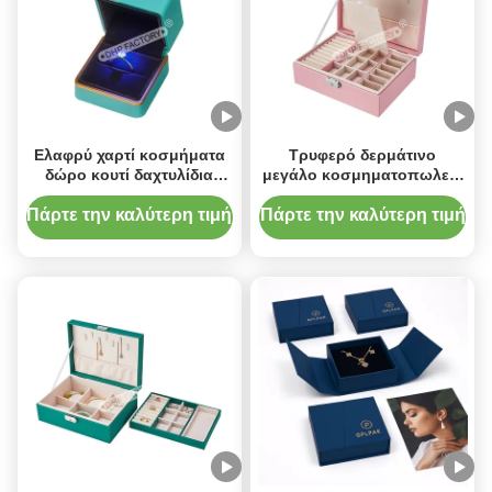
Ελαφρύ χαρτί κοσμήματα
Τρυφερό δερμάτινο
δώρο κουτί δαχτυλίδια
μεγάλο κοσμηματοπωλείο
χαρτόνι σκουλαρίκι κουτί
συσκευασία με
με βελούδο αδρανές
διαχωριστικά για
Πάρτε την καλύτερη τιμή
Πάρτε την καλύτερη τιμή
δαχτυλίδια σκουλαρίκια