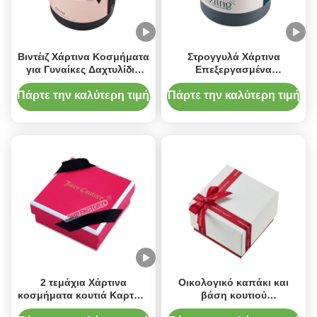
Βιντέιζ Χάρτινα Κοσμήματα
Στρογγυλά Χάρτινα
για Γυναίκες Δαχτυλίδια
Επεξεργασμένα
Αρραβώνων και Κολιέ
Κοσμήματα Κουτιά Κάρτον
Κουτί Δαχτυλίδι
Πάρτε την καλύτερη τιμή
Πάρτε την καλύτερη τιμή
Προσαρμοσμένο
2 τεμάχια Χάρτινα
Οικολογικό καπάκι και
κοσμήματα κουτιά Καρτόνι
βάση κουτιού
Κοσμήματα κουτιά με
κοσμημάτων, πολυτελής