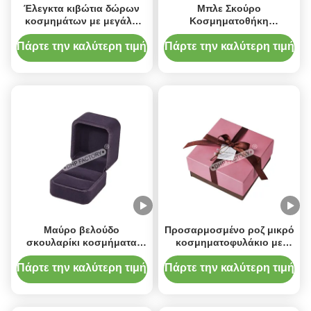
Έλεγκτα κιβώτια δώρων
Μπλε Σκούρο
κοσμημάτων με μεγάλο
Κοσμηματοθήκη
χώρο για δαχτυλίδια και
Μαγνητική Διπλή Πόρτα
σκουλαρίκια
Πολυτελές Κουτί Δώρου για
Πάρτε την καλύτερη τιμή
Πάρτε την καλύτερη τιμή
Βέρες
Μαύρο βελούδο
Προσαρμοσμένο ροζ μικρό
σκουλαρίκι κοσμήματα
κοσμηματοφυλάκιο με
κουτί περιτύλιξης αφρός
δαχτυλίδι πέλματος
ασφαλή αποθήκευση
Πάρτε την καλύτερη τιμή
Πάρτε την καλύτερη τιμή
κοσμήματα συλλογή