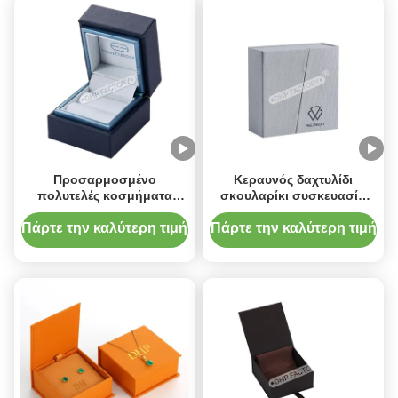
Προσαρμοσμένο
Κεραυνός δαχτυλίδι
πολυτελές κοσμήματα
σκουλαρίκι συσκευασία
κουτί PU δέρμα με κομψό
κουτιά Custom κοσμήματα
σχεδιασμό για δαχτυλίδια
κουτί με ύφασμα
Πάρτε την καλύτερη τιμή
Πάρτε την καλύτερη τιμή
καλυμμένο