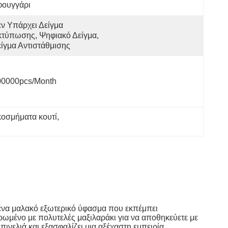
φουγγάρι
ν Υπάρχει Δείγμα 
τύπωσης, Ψηφιακό Δείγμα, 
ίγμα Αντιστάθμισης
00000pcs/month
κοσμήματα κουτί
, 
ι ένα μαλακό εξωτερικό ύφασμα που εκπέμπει
ωμένο με πολυτελές μαξιλαράκι για να αποθηκεύετε με
νελιά και εξασφαλίζει μια αξέχαστη εμπειρία