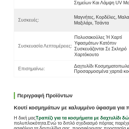
Σημείων Και Λάμψη UV Μα
Μαγνήτες, Κορδέλες, Μαλα
Συσκευές:
Μαξιλάρι, Τσάντα
Πολυσακούλες Ή Χαρτί 
Υφασμάτων Κατόπιν 
Συσκευασία Λεπτομέρειες:
Συσκευάζονται Σε Σκληρό 
Χαρτόκουτο
Δαχτυλίδι Κοσμηματοπωλε
Επισημαίνω:
Προσαρμοσμένα χαρτιά κ
Περιγραφή Προϊόντων
Κουτί κοσμημάτων με καλυμμένο ύφασμα για πε
Η δική μας
Τραπέζι για τα κοσμήματα με δαχτυλίδι δ
πολυπλοκότητα.Ενώ το διπλό σχεδιασμό πόρτας παρέχει
ασφάλεια τα δαχτυλίδια σας, προσφέροντας προστασία κ