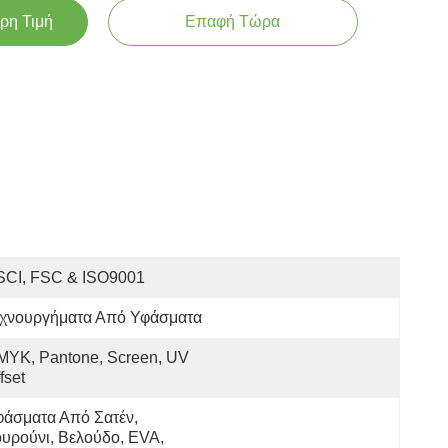
ρη Τιμή
Επαφή Τώρα
SCI, FSC & ISO9001
εχνουργήματα Από Υφάσματα
YK, Pantone, Screen, UV 
fset
άσματα Από Σατέν, 
υρούνι, Βελούδο, EVA, 