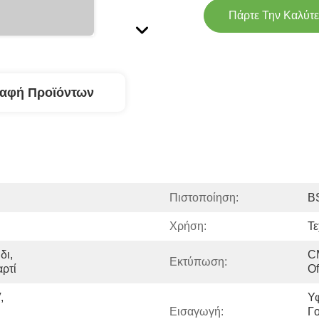
Πάρτε Την Καλύτε
ραφή Προϊόντων
Πιστοποίηση:
B
Χρήση:
Τ
ι, 
CM
Εκτύπωση:
αρτί
Of
 
Υφ
Εισαγωγή:
Γο