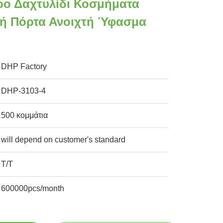
ρο Δαχτυλίδι Κοσμήματα
λή Πόρτα Ανοιχτή Ύφασμα
DHP Factory
DHP-3103-4
500 κομμάτια
will depend on customer's standard
Τ/Τ
600000pcs/month