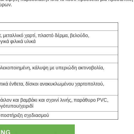
δώρων.
t, μεταλλικό χαρτί, πλαστό δέρμα, βελούδο,
γικά φιλικά υλικά
φλεκοποιημένη, κάλυψη με υπεριώδη ακτινοβολία,
κά ένθετα, δίσκοι ανακυκλωμένου χαρτοπολτού,
νάιλον και βαμβάκι και σχοινί λινής, παράθυρο PVC,
γότυπου/χειριδί
υποστήριξη σχεδιασμού