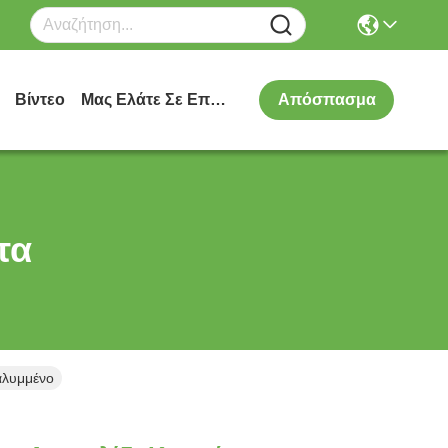
Βίντεο
Μας Ελάτε Σε Επαφή Με
Απόσπασμα
τα
αλυμμένο