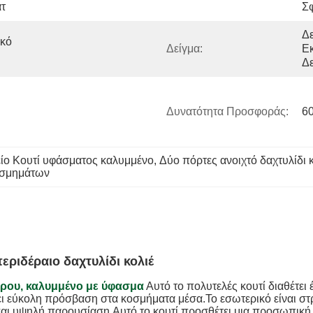
τ
Σ
Δε
κό 
Δείγμα:
Εκ
Δε
Δυνατότητα Προσφοράς:
6
ίο Κουτί υφάσματος καλυμμένο
, 
Δύο πόρτες ανοιχτό δαχτυλίδι 
οσμημάτων
ριδέραιο δαχτυλίδι κολιέ
ώρου, καλυμμένο με ύφασμα
Αυτό το πολυτελές κουτί διαθέτε
 εύκολη πρόσβαση στα κοσμήματα μέσα.Το εσωτερικό είναι στρ
αι υψηλή παρουσίαση.Αυτό το κουτί προσθέτει μια προσωπική πι