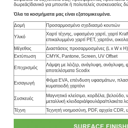
δωρεάςΙδανικό για μπουτίκ ή πολυτελείς συσκευασίες 
Όλα τα κοσμήματα μας είναι εξατομικευμένα.
Δομή
Προσαρμοσμένο σχεδιασμό κουτιών
Χαρτί τέχνης, υφασμένο χαρτί, χαρτί Kraf
Υλικό
επικαλυμμένο χαρτί PET, χαρτόνι, οικολο
Μέγεθος
Διαστάσεις προσαρμοσμένες (L x W x H)
Εκτύπωση
CMYK, Pantone, Screen, UV Offset
Λάμψη με λέιζερ, ανάγλυφη, ανάγλυφη, 
Επιχρισμός
αποτελέσματα Scodix
Φόμα EVA, επένδυση υφασμάτων, πλαστι
Εισαγωγή
κυματοειδή χαρτόνι
Μαγνητικό κλείσιμο, κορδέλα, βελούδο, 
Συσκευές
μεταλλική κλειδαριά/φουλάρα/πλακέτα λο
Τέχνη
Τεχνητή νοημοσύνη, PDF, αρχεία CDR, 